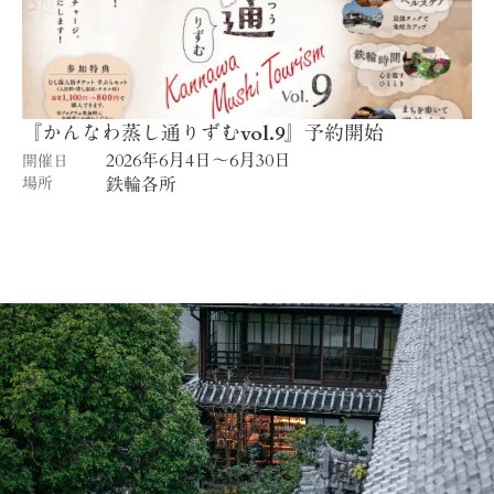
『かんなわ蒸し通りずむvol.9』予約開始
2026年6月4日〜6月30日
開催日
場所
鉄輪各所