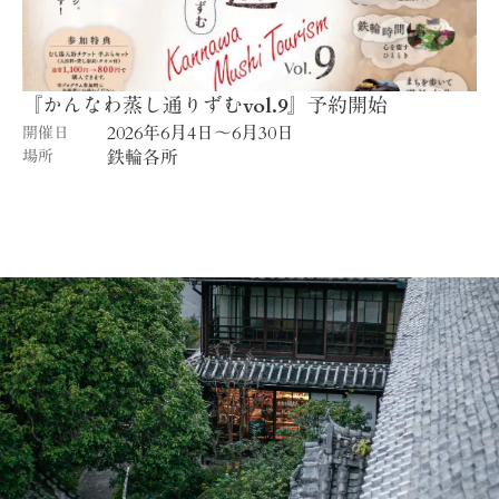
『かんなわ蒸し通りずむvol.9』予約開始
2026年6月4日〜6月30日
開催日
場所
鉄輪各所